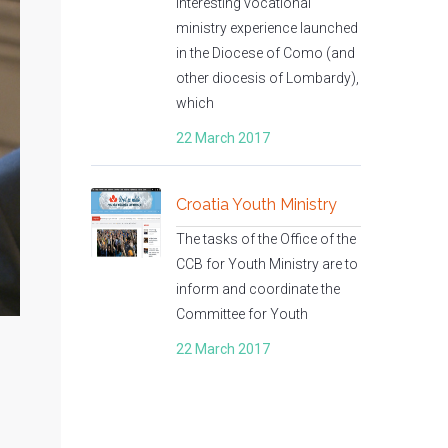
interesting vocational
ministry experience launched
in the Diocese of Como (and
other diocesis of Lombardy),
which
22 March 2017
Croatia Youth Ministry
The tasks of the Office of the
CCB for Youth Ministry are to
inform and coordinate the
Committee for Youth
22 March 2017