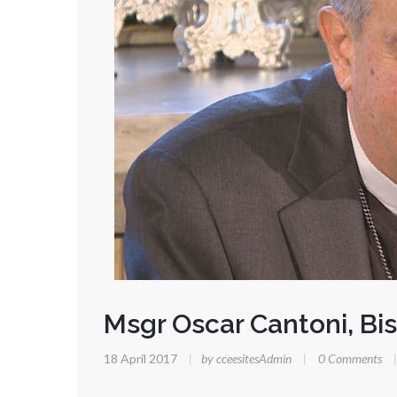
Msgr Oscar Cantoni, B
18 April 2017
|
by cceesitesAdmin
|
0 Comments
|