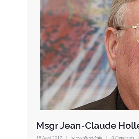
Msgr Jean-Claude Holl
18 April 2017
|
by cceesitesAdmin
|
0 Comments
|