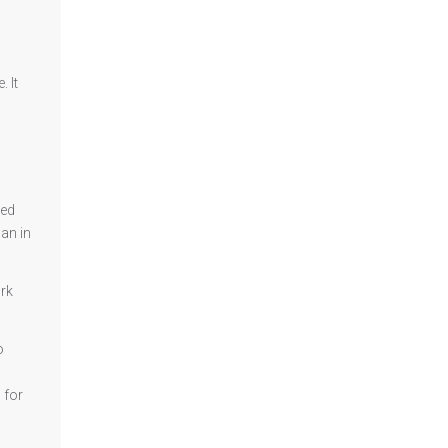
 It
led
man in
ork
o
 for