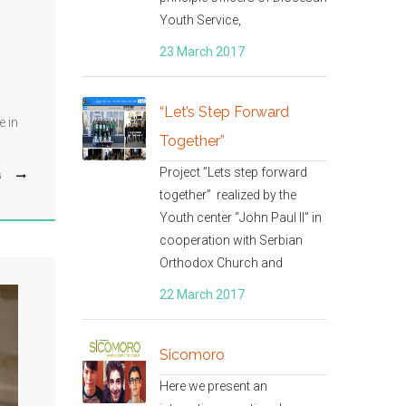
Youth Service,
23 March 2017
“Let’s Step Forward
e in
Together”
Project ”Lets step forward
G
together” realized by the
Youth center “John Paul II” in
cooperation with Serbian
Orthodox Church and
22 March 2017
Sicomoro
Here we present an