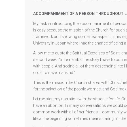
ACCOMPANIMENT OF A PERSON THROUGHOUT L
My task in introducing the accompaniment of persons 
is easy because the mission of the Church for such an
framework and showing some new aspect in this regar
University in Japan where I had the chance of being a
Allow me to quote the Spiritual Exercises of Saint Igna
second week: “to remember the story I have to contemp
with people. And seeing all of them descending into H
order to save mankind.”
This is the mission the Church shares with Christ; hel
for the salvation of the people we meet and God mak
Let me start my narration with the struggle for life.
have an abortion. In many conversations we could con
common work with all of her friends … community wor
life at the beginning sometimes means caring for the 