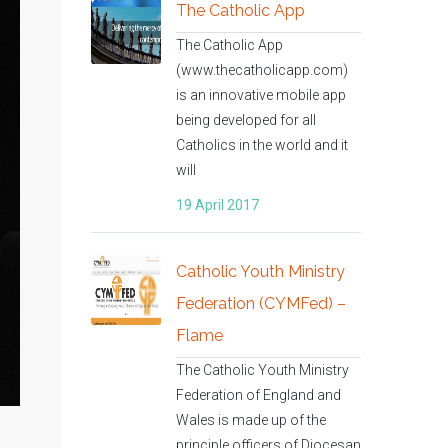
The Catholic App
The Catholic App
(www.thecatholicapp.com)
is an innovative mobile app
being developed for all
Catholics in the world and it
will
19 April 2017
Catholic Youth Ministry
Federation (CYMFed) –
Flame
The Catholic Youth Ministry
Federation of England and
Wales is made up of the
principle officers of Diocesan