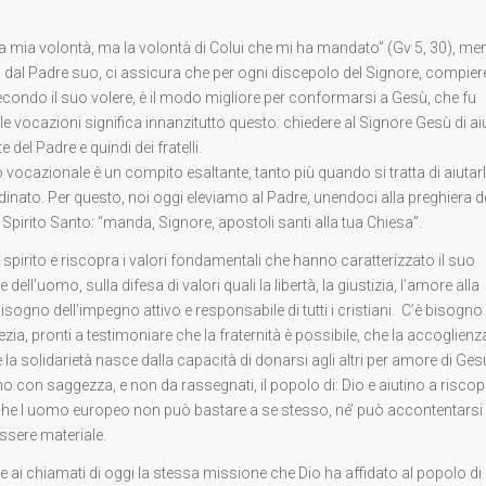
la mia volontà, ma la volontà di Colui che mi ha mandato” (Gv 5, 30), me
sù dal Padre suo, ci assicura che per ogni discepolo del Signore, compiere
secondo il suo volere, è il modo migliore per conformarsi a Gesù, che fu
r le vocazioni significa innanzitutto questo: chiedere al Signore Gesù di ai
del Padre e quindi dei fratelli.
ocazionale è un compito esaltante, tanto più quando si tratta di aiutarl
dinato. Per questo, noi oggi eleviamo al Padre, unendoci alla preghiera d
o Spirito Santo: “manda, Signore, apostoli santi alla tua Chiesa”.
 spirito e riscopra i valori fondamentali che hanno caratterizzato il suo
ell’uomo, sulla difesa di valori quali la libertà, la giustizia, l’amore alla
è bisogno dell’impegno attivo e responsabile di tutti i cristiani. C’è bisogno
ia, pronti a testimoniare che la fraternità è possibile, che la accoglienz
e la solidarietà nasce dalla capacità di donarsi agli altri per amore di Ges
o con saggezza, e non da rassegnati, il popolo di: Dio e aiutino a riscop
che l uomo europeo non può bastare a se stesso, né’ può accontentarsi 
ssere materiale.
re ai chiamati di oggi la stessa missione che Dio ha affidato al popolo di