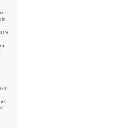
ntre
 la
utare
i a
el
a dei
ù.
rire
di