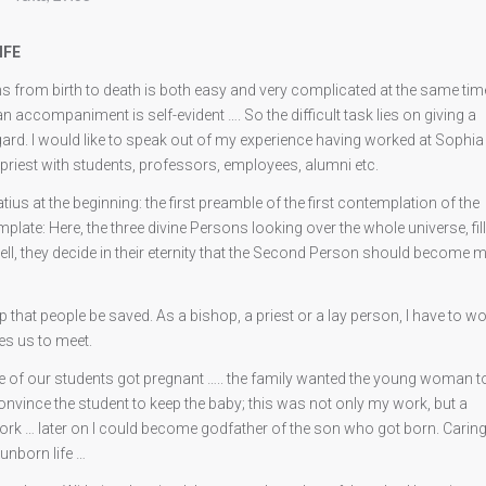
IFE
from birth to death is both easy and very complicated at the same time.
 accompaniment is self-evident …. So the difficult task lies on giving a
d. I would like to speak out of my experience having worked at Sophia
 priest with students, professors, employees, alumni etc.
tius at the beginning: the first preamble of the first contemplation of the
late: Here, the three divine Persons looking over the whole universe, fil
ell, they decide in their eternity that the Second Person should become 
p that people be saved. As a bishop, a priest or a lay person, I have to w
es us to meet.
 One of our students got pregnant ….. the family wanted the young woman t
vince the student to keep the baby; this was not only my work, but a
k … later on I could become godfather of the son who got born. Caring
unborn life …