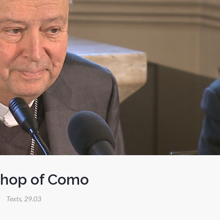
ishop of Como
Texts
,
29.03