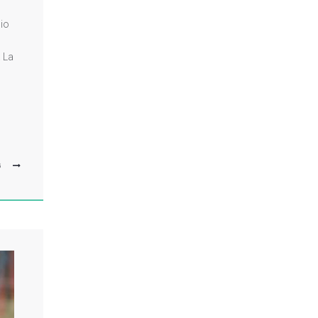
gio
 La
G