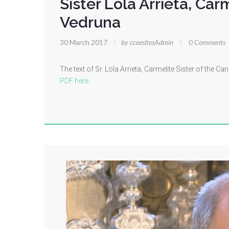
Sister Lola Arrieta, Car
Vedruna
30 March 2017
|
by cceesitesAdmin
|
0 Comments
The text of Sr. Lola Arrieta, Carmelite Sister of the 
PDF here.