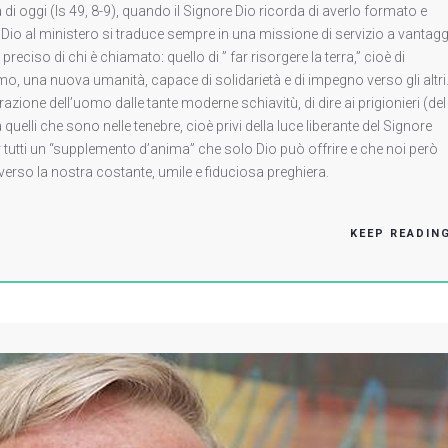
ra di oggi (Is 49, 8-9), quando il Signore Dio ricorda di averlo formato e
Dio al ministero si traduce sempre in una missione di servizio a vantag
 preciso di chi è chiamato: quello di ” far risorgere la terra,” cioè di
 una nuova umanità, capace di solidarietà e di impegno verso gli altri.
razione dell’uomo dalle tante moderne schiavitù, di dire ai prigionieri (del
 quelli che sono nelle tenebre, cioè privi della luce liberante del Signore
er tutti un “supplemento d’anima” che solo Dio può offrire e che noi però
so la nostra costante, umile e fiduciosa preghiera.
KEEP READIN