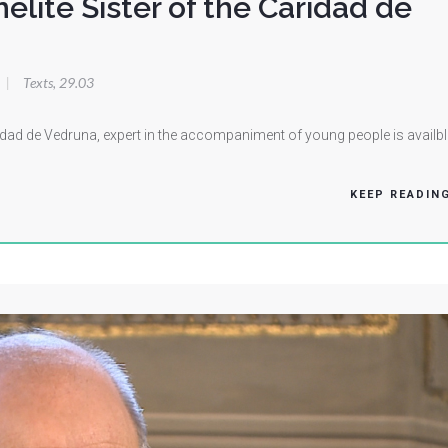
melite Sister of the Caridad de
|
Texts
,
29.03
Caridad de Vedruna, expert in the accompaniment of young people is availbl
KEEP READIN