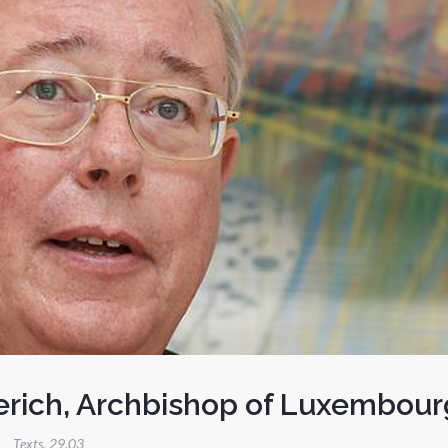
erich, Archbishop of Luxembour
Texts
,
29.03