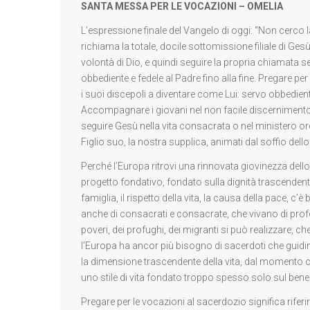
SANTA MESSA PER LE VOCAZIONI – OMELIA
L’espressione finale del Vangelo di oggi: “Non cerco 
richiama la totale, docile sottomissione filiale di Ge
volontà di Dio, e quindi seguire la propria chiamata 
obbediente e fedele al Padre fino alla fine. Pregare pe
i suoi discepoli a diventare come Lui: servo obbediente 
Accompagnare i giovani nel non facile discernimento v
seguire Gesù nella vita consacrata o nel ministero or
Figlio suo, la nostra supplica, animati dal soffio dell
Perché l’Europa ritrovi una rinnovata giovinezza dello
progetto fondativo, fondato sulla dignità trascendente d
famiglia, il rispetto della vita, la causa della pace, c’
anche di consacrati e consacrate, che vivano di profez
poveri, dei profughi, dei migranti si può realizzare, ch
l’Europa ha ancor più bisogno di sacerdoti che guidin
la dimensione trascendente della vita, dal momento 
uno stile di vita fondato troppo spesso solo sul bene
Pregare per le vocazioni al sacerdozio significa riferi