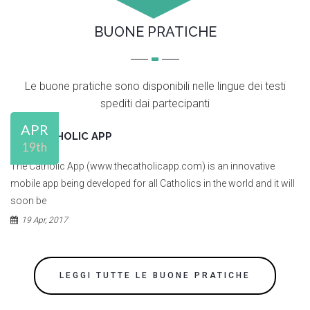
BUONE PRATICHE
Le buone pratiche sono disponibili nelle lingue dei testi
spediti
dai partecipanti
APR
THE CATHOLIC APP
19th
The Catholic App (www.thecatholicapp.com) is an innovative
mobile app being developed for all Catholics in the world and it will
soon be
19 Apr, 2017
LEGGI TUTTE LE BUONE PRATICHE
C