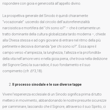
rispondere con gioia e generosità all’appello divino.
La prospettiva generale del Sinodo è quindi chiaramente
“vocazionale”: uscendo dal circolo dell’autoreferenzialità
narcisistica e mortifera del “chi sono io?” – che è certamente un
tratto dominante della cultura globalizzata tardo moderna –, chiede
alla Chiesa stessa e ad ogni giovane di entrare nel ritmo della più
pertinente e decisiva domanda “per chi sono io?”. Essa apre il
campo verso «l’ampiezza, la lunghezza, l’altezza e la profondità»
della vita nell’amore vero e nella gioia piena, che trova nella dedizione
del Signore Gesù la sua radice, il suo fondamento e il suo
compimento (cfr.
Ef
3,18).
Il processo sinodale e le sue diverse tappe
Vivere l’esperienza ecclesiale di un Sinodo significa prima di tutto
metterci in movimento, abbandonando le nostre presunte sicurezze
per camminare, lasciando che il Signore, attraverso il suo Spirito, ci