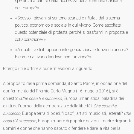
speranza a partire dalla ricchezza della memoria cristiana
dell’Europa?»;
«Spesso i giovani si sentono scartati e rifiutati dal sistema
politico, economico e sociale in cui vivono. Come ascoltate
questo potenziale di protesta perché si trasformi in proposta e
collaborazione?»;
«A quali livelli il rapporto intergenerazionale funziona ancora?
E come riattivarlo laddove non funziona?».
Ritengo utile offrire alcune riflessioni al riguardo.
A proposito della prima domanda, il Santo Padre, in occasione del
conferimento del Premio Carlo Magno (il 6 maggio 2016), si è
chiesto: «
Che cosa ti è successo
, Europa umanistica, paladina dei
diritti dell’uomo, della democrazia e della libertà?
Che cosa ti è
successo
, Europa terra di poeti, filosofi, artisti, musicisti, letterati?
Che
cosa ti è successo
, Europa madre di popoli e nazioni, madre di grandi
uomini e donne che hanno saputo difendere e dare la vita per la