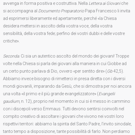
avvenga in forma positiva e costruttiva. Nella
Lettera ai Giovani
che
si accompagna al
Documento Preparatorio
Papa Francesco li invita
ad esprimersi liberamente ed apertamente, perché «la Chiesa
desidera mettersi in ascolto della vostra voce, della vostra
sensibilità, della vostra fede; perfino dei vostri dubbi e delle vostre
critiche».
Seconda
. Ci sia un autentico ascolto del mondo dei giovani! Troppe
volte nella Chiesa si parla dei giovani alla maniera in cui Giobbe ad
un certo punto parlava di Dio, ovvero «per sentito dire» (
Gb
42,5).
Abbiamo invece bisogno di rimetterci in presa diretta con i diversi
mondi giovanili, imparando da Gesù, che si dimostra per noi ancora
una volta «il primo e il più grande evangelizzatore» (
Evangelii
gaudium
, n. 12), proprio nel momento in cui si è messo in cammino
con i discepoli verso Emmaus. Tutti devono sentirsi coinvolti nel
compito creativo di ascoltare i giovani che vivono nei vostri loro
rispettivi territori: abbiamo la spinta del Santo Padre, l’invito sinodale,
tanto tempo a disposizione, tante possibilità di farlo. Non perdiamo