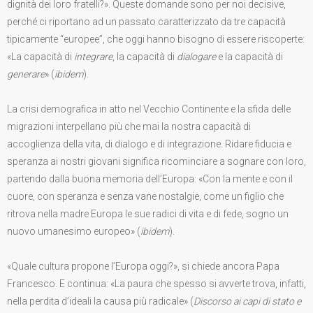
dignità dei loro fratelli?». Queste domande sono per noi decisive,
perché ci riportano ad un passato caratterizzato da tre capacità
tipicamente “europee”, che oggi hanno bisogno di essere riscoperte:
«La capacità di
integrare
, la capacità di
dialogare
e la capacità di
generare
» (
ibidem
).
La crisi demografica in atto nel Vecchio Continente e la sfida delle
migrazioni interpellano più che mai la nostra capacità di
accoglienza della vita, di dialogo e di integrazione. Ridare fiducia e
speranza ai nostri giovani significa ricominciare a sognare con loro,
partendo dalla buona memoria dell’Europa: «Con la mente e con il
cuore, con speranza e senza vane nostalgie, come un figlio che
ritrova nella madre Europa le sue radici di vita e di fede, sogno un
nuovo umanesimo europeo» (
ibidem
).
«Quale cultura propone l’Europa oggi?», si chiede ancora Papa
Francesco. E continua: «La paura che spesso si avverte trova, infatti,
nella perdita d’ideali la causa più radicale» (
Discorso ai capi di stato e