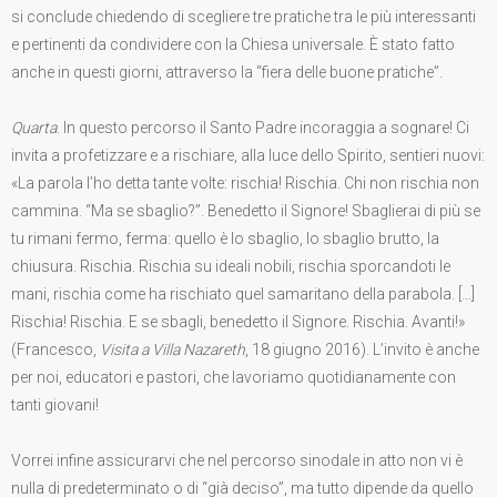
si conclude chiedendo di scegliere tre pratiche tra le più interessanti
e pertinenti da condividere con la Chiesa universale. È stato fatto
anche in questi giorni, attraverso la “fiera delle buone pratiche”.
Quarta
. In questo percorso il Santo Padre incoraggia a sognare! Ci
invita a profetizzare e a rischiare, alla luce dello Spirito, sentieri nuovi:
«La parola l’ho detta tante volte: rischia! Rischia. Chi non rischia non
cammina. “Ma se sbaglio?”. Benedetto il Signore! Sbaglierai di più se
tu rimani fermo, ferma: quello è lo sbaglio, lo sbaglio brutto, la
chiusura. Rischia. Rischia su ideali nobili, rischia sporcandoti le
mani, rischia come ha rischiato quel samaritano della parabola. […]
Rischia! Rischia. E se sbagli, benedetto il Signore. Rischia. Avanti!»
(Francesco,
Visita a Villa Nazareth
, 18 giugno 2016). L’invito è anche
per noi, educatori e pastori, che lavoriamo quotidianamente con
tanti giovani!
Vorrei infine assicurarvi che nel percorso sinodale in atto non vi è
nulla di predeterminato o di “già deciso”, ma tutto dipende da quello