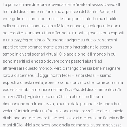
La prima chiave di lettura è ravvisabile nell’invito al
discernimento
. Il
tema del discernimento è in cima ai pensieri del Santo Padre, ed
emerge fin dai primi documenti del suo pontificato. Lo ha ribadito
nella sua recentissima visita a Milano quando, interloquendo con i
sacerdoti e i consacrati, ha affermato: «I nostri giovani sono esposti
a uno
zapping
continuo. Possono navigare su due o tre schermi
aperti contemporaneamente, possono interagire nello stesso
tempo in diversi scenari virtuali. Ci piaccia o no, è il mondo in cui
sono inseriti ed è nostro dovere come pastori aiutarli ad
attraversare questo mondo. Perciò ritengo che sia bene insegnare
loro a discernere. […] Oggi i nostri fedeli – e noi stessi – siamo
esposti a questa realtà, e perciò sono convinto che come comunità
ecclesiale dobbiamo incrementare l’
habitus
del discernimento» (25
marzo 2017). Egli desidera una Chiesa che sa mettersi in
discussione con franchezza, a partire dalla propria fede, che a ben
vedere è inizialmente una “sottrazione di sicurezza”, perché ci chiede
di abbandonare le nostre false certezze e di metterci con fiducia nelle
mani di Dio: «Nella conversione e nella calma sta la vostra salvezza,