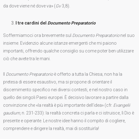
da dove viene né dove va» (
Gv
3,8).
I tre cardini del
Documento Preparatorio
Soffermiamoci ora brevemente sul
Documento Preparatorio
nel suo
insieme. Evidenzio alcune istanze emergenti che mi paiono
importanti, offrendo qualche consiglio su come poter ben utilizzare
ciò che avete tra le mani.
Il
Documento Preparatorio
è offerto a tutta la Chiesa; non ha la
pretesa di essere esaustivo, ma si propone di orientare il
discernimento specifico nei diversi contesti, e nel nostro caso in
quello dei singoli Paesi europei. È decisivo lavorare a partire dalla
convinzione che «la realtà è più importante dell’idea» (cfr.
Evangelii
gaudium
, n. 231-233): la realtà concreta ci parla e ci istruisce, lì Dio è
presente e operante. Le nostre idee hanno il compito di cogliere,
comprendere e dirigere la realtà, mai di sostituirla!