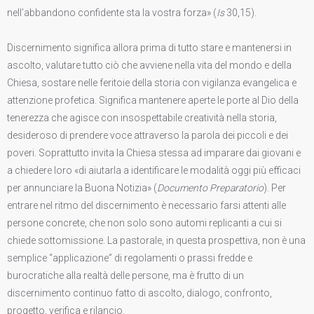
nell’abbandono confidente sta la vostra forza» (
Is
30,15).
Discernimento significa allora prima di tutto stare e mantenersi in
ascolto, valutare tutto ciò che avviene nella vita del mondo e della
Chiesa, sostare nelle feritoie della storia con vigilanza evangelica e
attenzione profetica. Significa mantenere aperte le porte al Dio della
tenerezza che agisce con insospettabile creatività nella storia,
desideroso di prendere voce attraverso la parola dei piccoli e dei
poveri. Soprattutto invita la Chiesa stessa ad imparare dai giovani e
a chiedere loro «di aiutarla a identificare le modalità oggi più efficaci
per annunciare la Buona Notizia» (
Documento Preparatorio
). Per
entrare nel ritmo del discernimento è necessario farsi attenti alle
persone concrete, che non solo sono automi replicanti a cui si
chiede sottomissione. La pastorale, in questa prospettiva, non è una
semplice “applicazione” di regolamenti o prassi fredde e
burocratiche alla realtà delle persone, ma è frutto di un
discernimento continuo fatto di ascolto, dialogo, confronto,
progetto, verifica e rilancio.