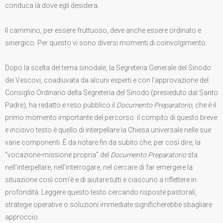
conduca là dove egli desidera.
Il cammino, per essere fruttuoso, deve anche essere ordinato e
sinergico. Per questo vi sono diversi momenti di coinvolgimento.
Dopo la scelta del tema sinodale, la Segreteria Generale del Sinodo
dei Vescovi, coadiuvata da alcuni esperti e con l’approvazione del
Consiglio Ordinario della Segreteria del Sinodo (presieduto dal Santo
Padre), ha redatto e reso pubblico il
Documento Preparatorio
, che è il
primo momento importante del percorso: il compito di questo breve
e incisivo testo è quello di interpellare la Chiesa universale nelle sue
varie componenti. È da notare fin da subito che, per così dire, la
“vocazione-missione propria” del
Documento Preparatorio
sta
nell’interpellare, nell’interrogare, nel cercare di far emergere la
situazione così com’è e di aiutare tutti e ciascuno a riflettere in
profondità. Leggere questo testo cercando risposte pastorali,
strategie operative o soluzioni immediate significherebbe sbagliare
approccio.