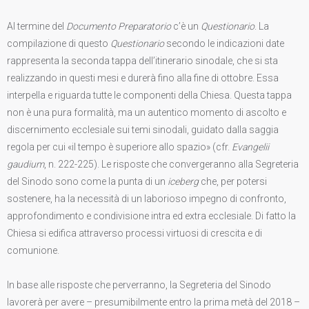
Al termine del
Documento Preparatorio
c’è un
Questionario
. La
compilazione di questo
Questionario
secondo le indicazioni date
rappresenta la seconda tappa dell’itinerario sinodale, che si sta
realizzando in questi mesi e durerà fino alla fine di ottobre. Essa
interpella e riguarda tutte le componenti della Chiesa. Questa tappa
non è una pura formalità, ma un autentico momento di ascolto e
discernimento ecclesiale sui temi sinodali, guidato dalla saggia
regola per cui «il tempo è superiore allo spazio» (cfr.
Evangelii
gaudium
, n. 222-225). Le risposte che convergeranno alla Segreteria
del Sinodo sono come la punta di un
iceberg
che, per potersi
sostenere, ha la necessità di un laborioso impegno di confronto,
approfondimento e condivisione intra ed extra ecclesiale. Di fatto la
Chiesa si edifica attraverso processi virtuosi di crescita e di
comunione.
In base alle risposte che perverranno, la Segreteria del Sinodo
lavorerà per avere – presumibilmente entro la prima metà del 2018 –