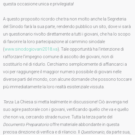
questa occasione unica e privilegiata!
A questo proposito ricordo che tra non molto anche la Segreteria
del Sinodo farà la sua parte, rendendo pubblico un sito, dove vi sarà
un questionario rivolto direttamente a tutti i giovani, che ha lo scopo
di favorire la loro partecipazione al cammino sinodale
(
www.sinodogiovani2018.va
). Tale opportunità ha l’intenzione di
rafforzare l’impegno comune di ascolto dei giovani, non di
sostituirlo né di ridurlo. Cerchiamo semplicemente di affiancarci a
voi per raggiungere il maggior numero possibile di giovani nelle
diverse parti del mondo, con alcune domande che possono toccare
più immediatamente la loro realtà esistenziale vissuta.
Terza
. La Chiesa si metta lealmente in discussione! Ciò avvenga nel
suo agire pastorale con i giovani, verificando quello che va e quello
che non va, cercando strade nuove. Tutta la terza parte del
Documento Preparatorio
offre materiale abbondante in questa
precisa direzione di verifica e di rilancio. Il
Questionario
, da parte sua,