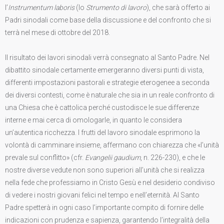
l’
Instrumentum laboris
(lo
Strumento di lavoro
), che sarà offerto ai
Padri sinodali come base della discussione e del confronto che si
terrà nel mese di ottobre del 2018.
Il risultato dei lavori sinodali verrà consegnato al Santo Padre. Nel
dibattito sinodale certamente emergeranno diversi punti di vista,
differenti impostazioni pastorali e strategie eterogenee a seconda
dei diversi contesti, come è naturale che sia in un reale confronto di
una Chiesa che è cattolica perché custodisce le sue differenze
interne e mai cerca di omologarle, in quanto le considera
un’autentica ricchezza. I frutti del lavoro sinodale esprimono la
volontà di camminare insieme, affermano con chiarezza che «l’unità
prevale sul conflitto» (cfr.
Evangelii gaudium
, n. 226-230), e che le
nostre diverse vedute non sono superiori all’unità che si realizza
nella fede che professiamo in Cristo Gesù e nel desiderio condiviso
di vedere i nostri giovani felici nel tempo e nell’eternità. Al Santo
Padre spetterà in ogni caso l’importante compito di fornire delle
indicazioni con prudenza e sapienza, garantendo l’integralità della