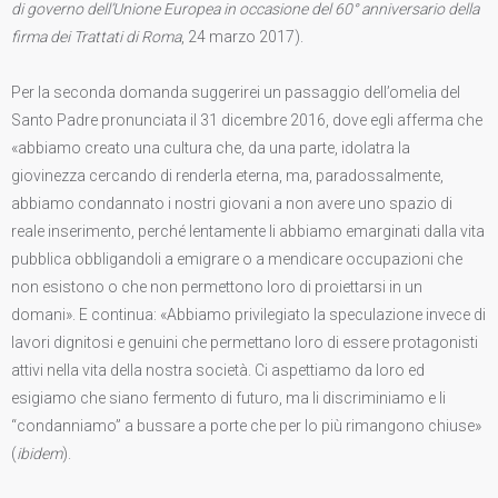
di governo dell’Unione Europea in occasione del 60° anniversario della
firma dei Trattati di Roma
, 24 marzo 2017).
Per la seconda domanda suggerirei un passaggio dell’omelia del
Santo Padre pronunciata il 31 dicembre 2016, dove egli afferma che
«abbiamo creato una cultura che, da una parte, idolatra la
giovinezza cercando di renderla eterna, ma, paradossalmente,
abbiamo condannato i nostri giovani a non avere uno spazio di
reale inserimento, perché lentamente li abbiamo emarginati dalla vita
pubblica obbligandoli a emigrare o a mendicare occupazioni che
non esistono o che non permettono loro di proiettarsi in un
domani». E continua: «Abbiamo privilegiato la speculazione invece di
lavori dignitosi e genuini che permettano loro di essere protagonisti
attivi nella vita della nostra società. Ci aspettiamo da loro ed
esigiamo che siano fermento di futuro, ma li discriminiamo e li
“condanniamo” a bussare a porte che per lo più rimangono chiuse»
(
ibidem
).