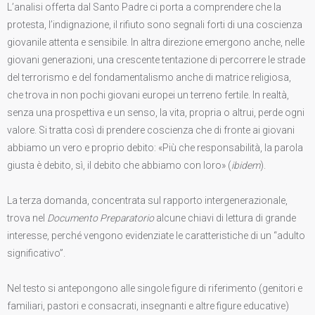
L’analisi offerta dal Santo Padre ci porta a comprendere che la
protesta, l’indignazione, il rifiuto sono segnali forti di una coscienza
giovanile attenta e sensibile. In altra direzione emergono anche, nelle
giovani generazioni, una crescente tentazione di percorrere le strade
del terrorismo e del fondamentalismo anche di matrice religiosa,
che trova in non pochi giovani europei un terreno fertile. In realtà,
senza una prospettiva e un senso, la vita, propria o altrui, perde ogni
valore. Si tratta così di prendere coscienza che di fronte ai giovani
abbiamo un vero e proprio debito: «Più che responsabilità, la parola
giusta è debito, sì, il debito che abbiamo con loro» (
ibidem
).
La terza domanda, concentrata sul rapporto intergenerazionale,
trova nel
Documento Preparatorio
alcune chiavi di lettura di grande
interesse, perché vengono evidenziate le caratteristiche di un “adulto
significativo”.
Nel testo si antepongono alle singole figure di riferimento (genitori e
familiari, pastori e consacrati, insegnanti e altre figure educative)