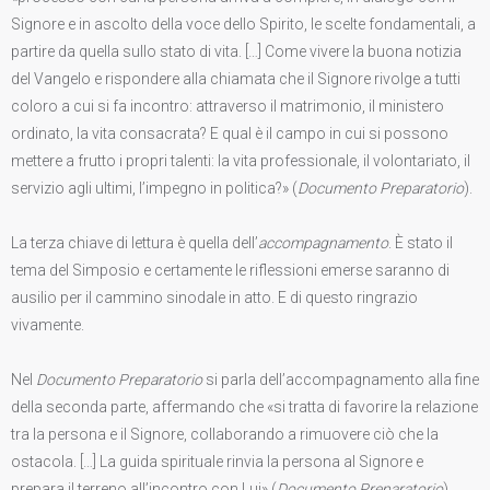
Signore e in ascolto della voce dello Spirito, le scelte fondamentali, a
partire da quella sullo stato di vita. […] Come vivere la buona notizia
del Vangelo e rispondere alla chiamata che il Signore rivolge a tutti
coloro a cui si fa incontro: attraverso il matrimonio, il ministero
ordinato, la vita consacrata? E qual è il campo in cui si possono
mettere a frutto i propri talenti: la vita professionale, il volontariato, il
servizio agli ultimi, l’impegno in politica?» (
Documento Preparatorio
).
La terza chiave di lettura è quella dell’
accompagnamento
. È stato il
tema del Simposio e certamente le riflessioni emerse saranno di
ausilio per il cammino sinodale in atto. E di questo ringrazio
vivamente.
Nel
Documento Preparatorio
si parla dell’accompagnamento alla fine
della seconda parte, affermando che «si tratta di favorire la relazione
tra la persona e il Signore, collaborando a rimuovere ciò che la
ostacola. […] La guida spirituale rinvia la persona al Signore e
prepara il terreno all’incontro con Lui» (
Documento Preparatorio
).