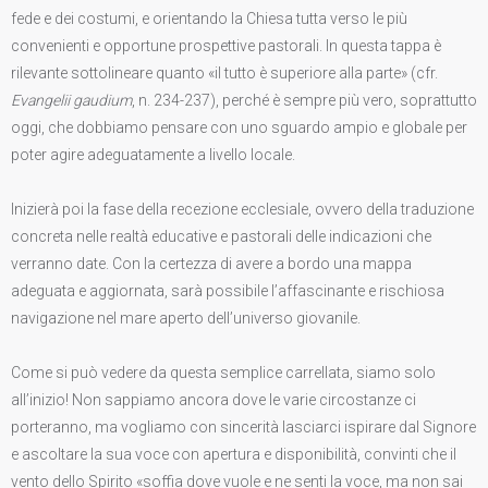
fede e dei costumi, e orientando la Chiesa tutta verso le più
convenienti e opportune prospettive pastorali. In questa tappa è
rilevante sottolineare quanto «il tutto è superiore alla parte» (cfr.
Evangelii gaudium
, n. 234-237), perché è sempre più vero, soprattutto
oggi, che dobbiamo pensare con uno sguardo ampio e globale per
poter agire adeguatamente a livello locale.
Inizierà poi la fase della recezione ecclesiale, ovvero della traduzione
concreta nelle realtà educative e pastorali delle indicazioni che
verranno date. Con la certezza di avere a bordo una mappa
adeguata e aggiornata, sarà possibile l’affascinante e rischiosa
navigazione nel mare aperto dell’universo giovanile.
Come si può vedere da questa semplice carrellata, siamo solo
all’inizio! Non sappiamo ancora dove le varie circostanze ci
porteranno, ma vogliamo con sincerità lasciarci ispirare dal Signore
e ascoltare la sua voce con apertura e disponibilità, convinti che il
vento dello Spirito «soffia dove vuole e ne senti la voce, ma non sai