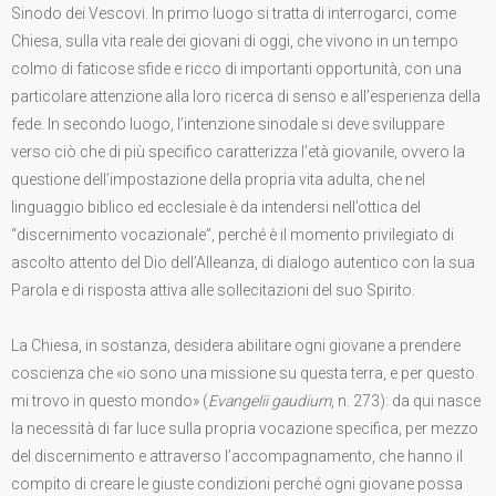
Sinodo dei Vescovi. In primo luogo si tratta di interrogarci, come
Chiesa, sulla vita reale dei giovani di oggi, che vivono in un tempo
colmo di faticose sfide e ricco di importanti opportunità, con una
particolare attenzione alla loro ricerca di senso e all’esperienza della
fede. In secondo luogo, l’intenzione sinodale si deve sviluppare
verso ciò che di più specifico caratterizza l’età giovanile, ovvero la
questione dell’impostazione della propria vita adulta, che nel
linguaggio biblico ed ecclesiale è da intendersi nell’ottica del
“discernimento vocazionale”, perché è il momento privilegiato di
ascolto attento del Dio dell’Alleanza, di dialogo autentico con la sua
Parola e di risposta attiva alle sollecitazioni del suo Spirito.
La Chiesa, in sostanza, desidera abilitare ogni giovane a prendere
coscienza che «io sono una missione su questa terra, e per questo
mi trovo in questo mondo» (
Evangelii gaudium
, n. 273): da qui nasce
la necessità di far luce sulla propria vocazione specifica, per mezzo
del discernimento e attraverso l’accompagnamento, che hanno il
compito di creare le giuste condizioni perché ogni giovane possa