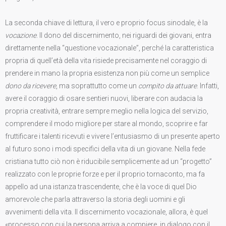
La seconda chiave di lettura, il vero e proprio focus sinodale, è la
vocazione
. Il dono del discernimento, nei riguardi dei giovani, entra
direttamente nella “questione vocazionale”, perché la caratteristica
propria di quell’età della vita risiede precisamente nel coraggio di
prendere in mano la propria esistenza non più come un semplice
dono da ricevere
, ma soprattutto come un
compito da attuare
. Infatti,
avere il coraggio di osare sentieri nuovi, liberare con audacia la
propria creatività, entrare sempre meglio nella logica del servizio,
comprendere il modo migliore per stare al mondo, scoprire e far
fruttificare i talenti ricevuti e vivere l’entusiasmo di un presente aperto
al futuro sono i modi specifici della vita di un giovane. Nella fede
cristiana tutto ciò non è riducibile semplicemente ad un “progetto”
realizzato con le proprie forze e per il proprio tornaconto, ma fa
appello ad una istanza trascendente, che è la voce di quel Dio
amorevole che parla attraverso la storia degli uomini e gli
avvenimenti della vita. Il discernimento vocazionale, allora, è quel
«processo con cui la persona arriva a compiere, in dialogo con il